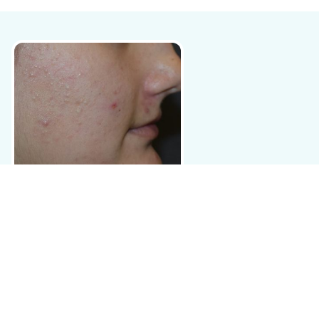
Qué es
Los términos de textura y luminosidad de la piel son
conceptos ambiguos que implican muchos factores como
grosor de la piel, tamaño del poro, arrugas, color, brillo,
hidratación, elasticidad, vascularización, etc, difíciles de
medir.