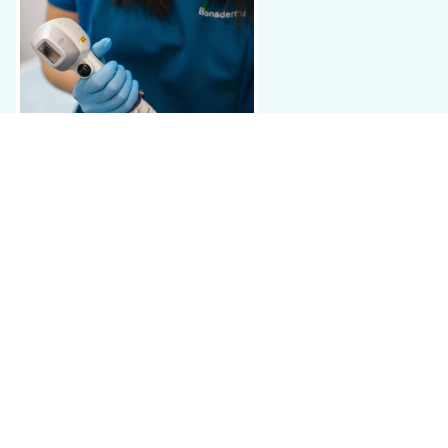
¿Qué es la depilación láser?
La depilación consiste en
aplicar una energía mediante luz
(luz láser) que es
captada
por el pigmento que tiene el pelo –
melanina-, transformándose en calor y
produciendo la
destrucción del folículo piloso
(de donde nace el pelo).
Este principio de actuación del láser se llama foto (luz)-
termólisis (destrucción por calor)-selectiva (porque sólo se
destruye el folículo piloso y no se afecta la piel ni otras
estructuras).
Con la depilación láser
sólo podemos depilar aquellos
pelos que sean negros y estén en fase de crecimiento